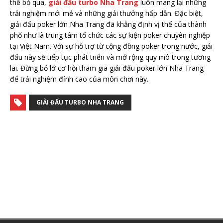
thể bỏ qua,
giải đấu turbo Nha Trang
luôn mang lại những
trải nghiệm mới mẻ và những giải thưởng hấp dẫn. Đặc biệt,
giải đấu poker lớn Nha Trang đã khẳng định vị thế của thành
phố như là trung tâm tổ chức các sự kiện poker chuyên nghiệp
tại Việt Nam. Với sự hỗ trợ từ cộng đồng poker trong nước, giải
đấu này sẽ tiếp tục phát triển và mở rộng quy mô trong tương
lai. Đừng bỏ lỡ cơ hội tham gia giải đấu poker lớn Nha Trang
để trải nghiệm đỉnh cao của môn chơi này.
GIẢI ĐẤU TURBO NHA TRANG