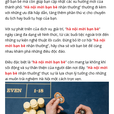
gỡ bạn bè mà còn giúp bạn cập nhật các xu hướng mới của
thành phố. “
Hà nội mời bạn bè
nhận thưởng” thường đi kèm
với những ưu đãi hấp dẫn, tăng thêm phần thú vị cho chuyến
du lịch hay buổi tụ họp của bạn.
Với sự phát triển của dịch vụ giải trí, “
hà nội mời bạn bè
”
ngày càng đa dạng về hình thức, từ các buổi tiệc ngoài trời đến
những sự kiện nghệ thuật lôi cuốn. Đừng bỏ lỡ cơ hội “
hà nội
mời bạn bè
nhận thưởng”, hãy chia sẻ với bạn bè để cùng
nhau khám phá những điều độc đáo.
Điều đặc biệt là “
hà nội mời bạn bè
” còn mang lại không khí
sôi động và sự thân thiện của người dân nơi đây. “
Hà nội mời
bạn bè
nhận thưởng” thực sự là lựa chọn lý tưởng cho những
ai muốn trải nghiệm Hà Nội một cách trọn vẹn.