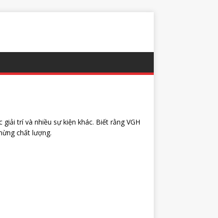
giải trí và nhiều sự kiện khác. Biết rằng VGH
mừng chất lượng.