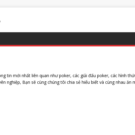
B
 tin mới nhất liên quan như poker, các giải đấu poker, các hình thức 
n nghiệp, Bạn sẽ cùng chúng tôi chia sẻ hiểu biết và cùng nhau ăn 