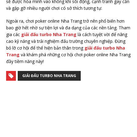
sẽ được hòa mình vào không khí sôi động, cạnh tranh gay cấn
và gặp gỡ nhiều người chơi có sở thích tương tự.
Ngoài ra, chơi poker online Nha Trang trở nên phổ biến hơn
bao giờ hết nhờ sự tiện lợi và đa dạng của các nền tảng. Tham
gia các
giải đấu turbo Nha Trang
là cách tuyệt vời để nâng
cao kỹ năng và trải nghiệm đấu trường chuyên nghiệp. Đừng
bỏ lỡ cơ hội để thể hiện bản thân trong
giải đấu turbo Nha
Trang
và khám phá những cơ hội chơi poker online Nha Trang
đầy tiềm năng này!
GIẢI ĐẤU TURBO NHA TRANG