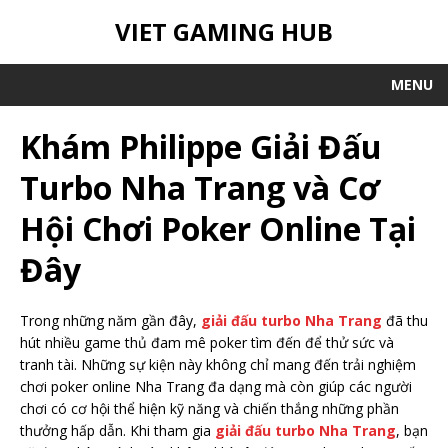
VIET GAMING HUB
MENU
Khám Philippe Giải Đấu
Turbo Nha Trang và Cơ
Hội Chơi Poker Online Tại
Đây
Trong những năm gần đây,
giải đấu turbo Nha Trang
đã thu
hút nhiều game thủ đam mê poker tìm đến để thử sức và
tranh tài. Những sự kiện này không chỉ mang đến trải nghiệm
chơi poker online Nha Trang đa dạng mà còn giúp các người
chơi có cơ hội thể hiện kỹ năng và chiến thắng những phần
thưởng hấp dẫn. Khi tham gia
giải đấu turbo Nha Trang
, bạn