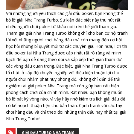
Với những người yêu thích các giải đấu poker, bạn không thể
bỏ lỡ giải Nha Trang Turbo. Sự kiện đặc biệt này thu hút rất
nhiều người chơi poker từ khắp nơi trên thế giới tham gia.
Tham gia giải Nha Trang Turbo không chỉ cho bạn cơ hội tranh
tài với những người chơi hàng đầu mà còn mang đến cơ hội
học hỏi những bí quyết mới từ các chuyên gia. Hơn nữa, lịch thi
đấu poker tại Nha Trang được cập nhật rất rõ ràng và minh
bạch để bạn dễ dàng theo dõi và sắp xếp thời gian tham dự
các vòng đấu quan trọng. Đặc biệt, giải Nha Trang Turbo được
tổ chức ở cấp độ chuyên nghiệp với điều kiện thuận lợi cho
người chơi nhằm phát huy phong độ. Không chỉ đến để trải
nghiệm tại giải poker Nha Trang mà còn giúp bạn cải thiện
phong cách chơi của chính mình. Rất nhiều bạn không muốn
bỏ lỡ bất kỳ vòng nào, vì vậy hãy nhớ kiểm tra lịch giải đấu để
có kế hoạch thuận tiện cho bản thân. Cạnh tranh với các tay
chơi hàng đầu và chỉ theo dõi những trận đấu hay nhất tại giải
Nha Trang Turbo!
GIẢI ĐẤU TURBO NHA TRANG