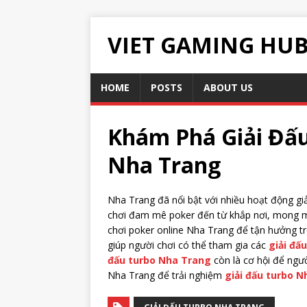
VIET GAMING HU
HOME
POSTS
ABOUT US
Khám Phá Giải Đấu
Nha Trang
Nha Trang đã nổi bật với nhiều hoạt động giải
chơi đam mê poker đến từ khắp nơi, mong muố
chơi poker online Nha Trang để tận hưởng trò
giúp người chơi có thể tham gia các
giải đấ
đấu turbo Nha Trang
còn là cơ hội để ngườ
Nha Trang để trải nghiệm
giải đấu turbo 