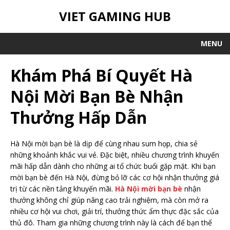
VIET GAMING HUB
MENU
Khám Phá Bí Quyết Hà
Nội Mời Bạn Bè Nhận
Thưởng Hấp Dẫn
Hà Nội mời bạn bè là dịp để cùng nhau sum họp, chia sẻ
những khoảnh khắc vui vẻ. Đặc biệt, nhiều chương trình khuyến
mãi hấp dẫn dành cho những ai tổ chức buổi gặp mặt. Khi bạn
mời bạn bè đến Hà Nội, đừng bỏ lỡ các cơ hội nhận thưởng giá
trị từ các nền tảng khuyến mãi.
Hà Nội mời bạn bè
nhận
thưởng không chỉ giúp nâng cao trải nghiệm, mà còn mở ra
nhiều cơ hội vui chơi, giải trí, thưởng thức ẩm thực đặc sắc của
thủ đô. Tham gia những chương trình này là cách để bạn thể