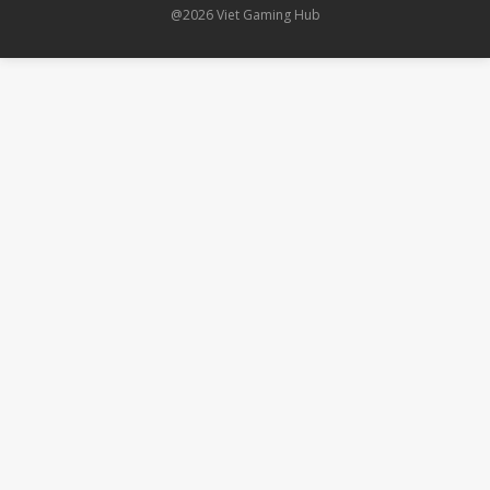
@2026 Viet Gaming Hub